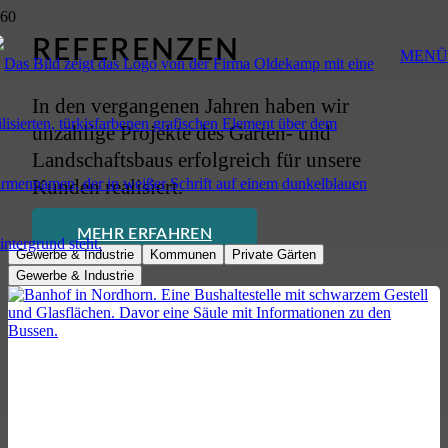
REFERENZEN
MENÜ
In den vergangenen Jahren haben wir
unzählige Projekte des Garten- und
Landschaftsbaus erfolgreich für unsere
Kunden realisiert.
MEHR ERFAHREN
Gewerbe & Industrie
Kommunen
Private Gärten
Gewerbe & Industrie